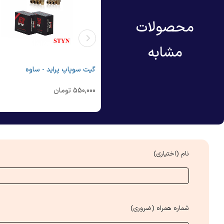
محصولات
مشابه
وپاپ 405 - ساوه
گیت سوپاپ پراید - ساوه
860,
تومان
550,000
تومان
نام (اختیاری)
شماره همراه (ضروری)