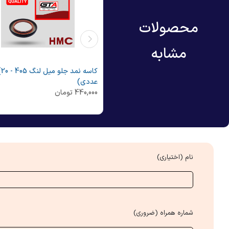
محصولات
مشابه
کاسه نمد جلو میل لنگ نیسان - HMC
کاسه نمد جل
ی)
عددی)
265,
تومان
440,000
تومان
نام (اختیاری)
شماره همراه (ضروری)