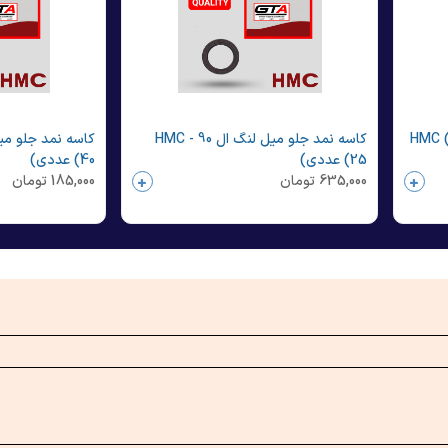
و میل لنگ 405 - HMC (20
کاسه نمد جلو میل لنگ ال 90 - HMC
(25 عددی)
(40 عددی)
635,000
تومان
185,000
تومان