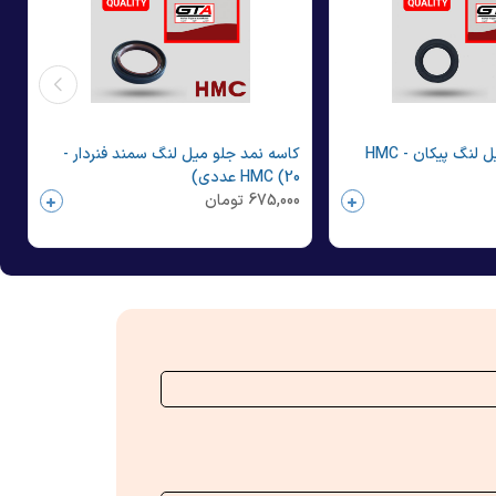
کاسه نمد جلو میل لنگ پیکان - HMC
کاسه نمد جلو میل لنگ سمند فنردار -
HMC (20 عددی)
675,000
تومان