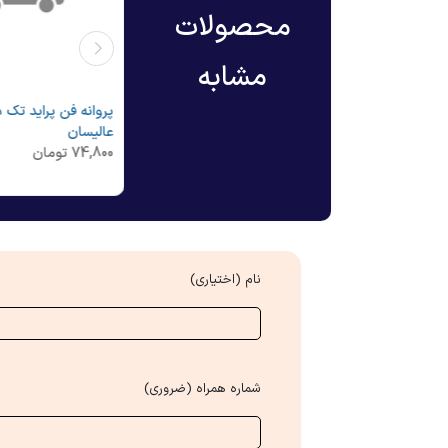
محصولات
مشابه
ور -
پروانه فن پراید دودور - عالیسان
پروانه فن پراید تک د
عالیسان
335,000
تومان
74,800
تومان
نام (اختیاری)
شماره همراه (ضروری)