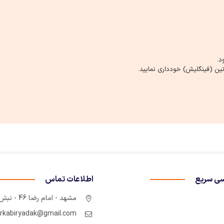
د.
ین (فینگلیش) خودداری نمایید.
ی سریع
اطلاعات تماس
مشهد - امام رضا 46 - نبش چهارراه سوم
rkabiryadak@gmail.com