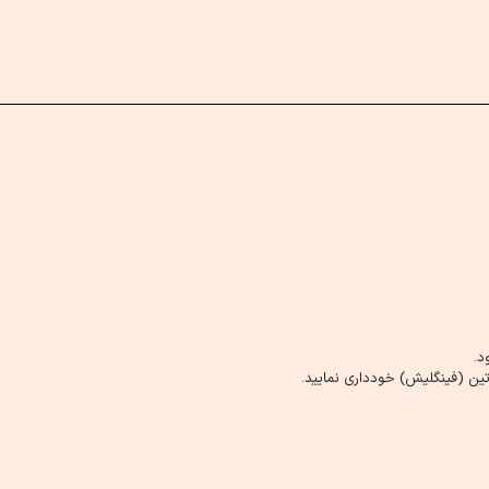
د.
ین (فینگلیش) خودداری نمایید.