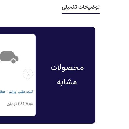
توضیحات تکمیلی
محصولات
مشابه
لنت جلو نیسان وانت - عظام
لنت عقب پراید - عظ
2,500,000
تومان
266,805
تومان