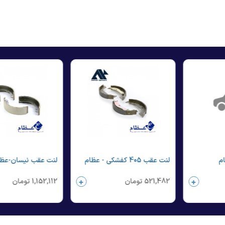
ام
لنت عقب 405 کفشکی - عظام
لنت عقب نیسان-عظا
521,482
تومان
1,152,112
تومان