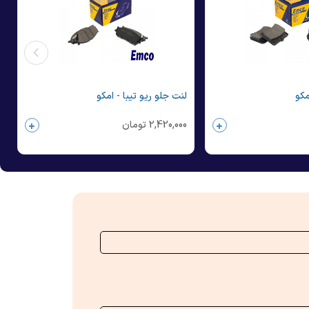
مکو
لنت جلو ریو تیبا - امکو
2,420,000
تومان