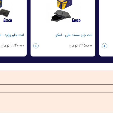
لنت جلو سمند ملی - امکو
لنت جلو پراید - ا
2,950,000
تومان
1,320,000
تومان