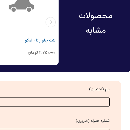
محصولات
مشابه
 عقب رانا - امکو
لنت جلو رانا - امکو
2,585,
تومان
2,750,000
تومان
نام (اختیاری)
شماره همراه (ضروری)