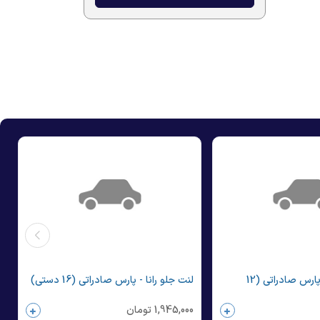
لنت عقب 405 - پارس صادراتی (12
لنت جلو رانا - پارس صادراتی (16 دستی)
1,945,000
تومان