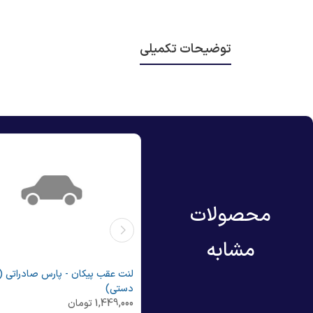
توضیحات تکمیلی
محصولات
مشابه
لنت جلو پیکان - پارس صادراتی (24
تی)
دستی)
927,
تومان
1,449,000
تومان