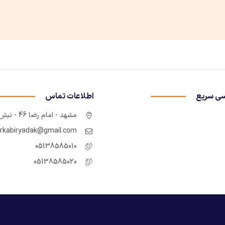
ی سریع
اطلاعات تماس
مشهد - امام رضا 46 - نبش چهارراه سوم
rkabiryadak@gmail.com
05138585010
05138585020
رایا پارس