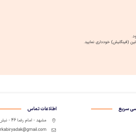
د.
ین (فینگلیش) خودداری نمایید.
ی سریع
اطلاعات تماس
مشهد - امام رضا 46 - نبش چهارراه سوم
rkabiryadak@gmail.com