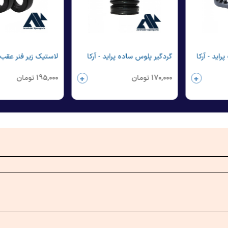
اید - آرکا
گردگیر پلوس ساده پراید - آرکا
لاستیک زیر فنر عقب CNG - آرک
170,000
تومان
195,000
تومان