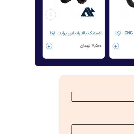
ا
لاستیک بالا رادیاتور پراید - آرکا
گردگیر پلوس کوچک 405 - آرکا
7,500
تومان
195,000
تومان