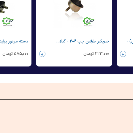
نیومی) -
ضربگیر طرفین چپ 206 - گیلان
دسته موتور پراید شماره
223,000
تومان
585,000
تومان