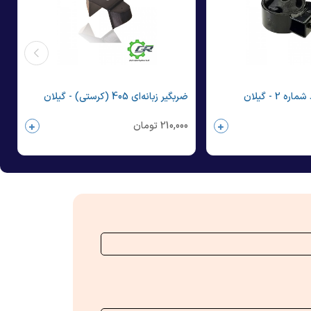
 2 - گیلان
ضربگیر زبانه‌ای 405 (کرستی) - گیلان
210,000
تومان