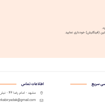
د.
ین (فینگلیش) خودداری نمایید.
ی سریع
اطلاعات تماس
مشهد - امام رضا 46 - نبش چهارراه سوم
rkabiryadak@gmail.com