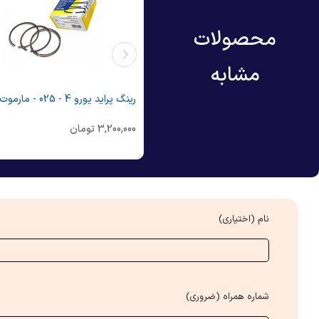
محصولات
مشابه
پیکان 75 - مارموت
رینگ پراید یورو 4 - 025 - مارموت
3,900,
تومان
3,200,000
تومان
نام (اختیاری)
شماره همراه (ضروری)