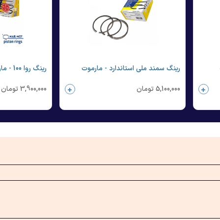
رینگ سمند ملی استاندارد - مارموت
رینگ روا 100 - مارموت
5,100,000
تومان
3,900,000
تومان