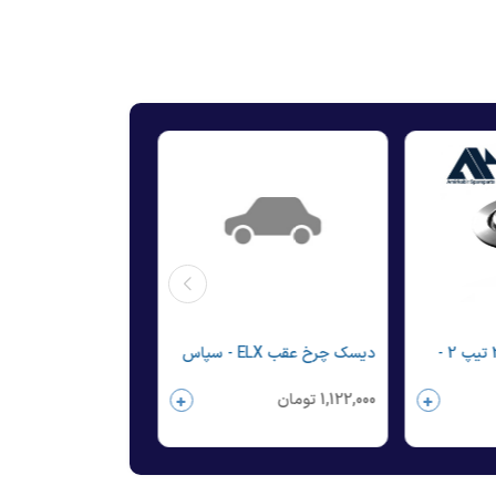
دیسک چرخ جلو 206 تیپ 2 -
دیسک چرخ عقب ELX - سپاس
سپاس
1,122,000
تومان
1,690,000
تومان