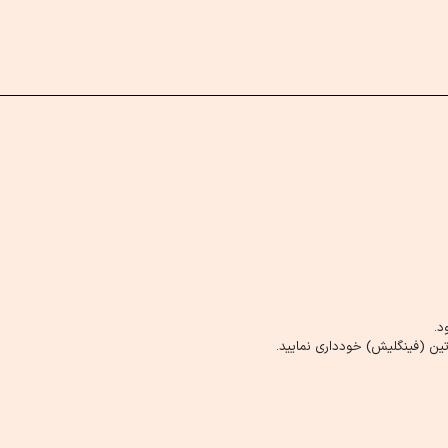
د.
ین (فینگلیش) خودداری نمایید.