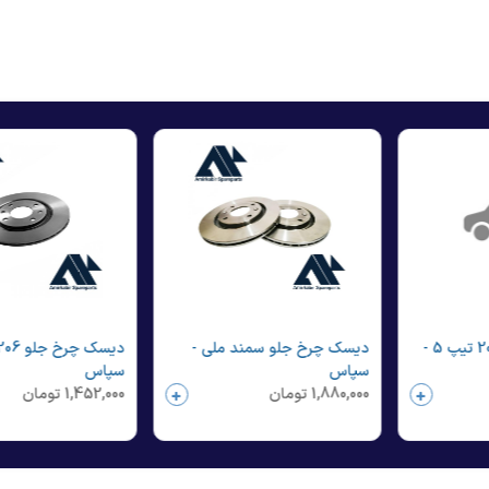
دیسک چرخ عقب 206 تیپ 5 -
دیسک چرخ جلو سمند ملی -
سپاس
سپاس
1,880,000
تومان
1,452,000
تومان