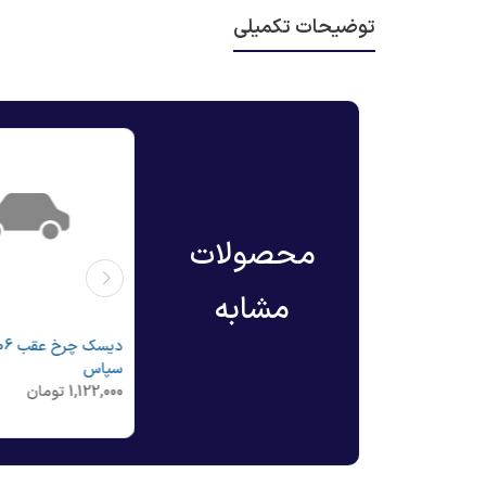
توضیحات تکمیلی
محصولات
مشابه
دیسک چرخ جلو 206 تیپ 5 -
دیسک چرخ جلو پیکان - سپاس
سپاس
1,188,000
تومان
1,122,000
تومان