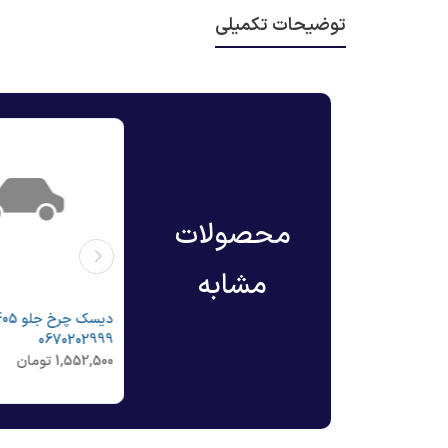
توضیحات تکمیلی
محصولات
مشابه
دیسک چرخ جلو 405 - ایساکو
دیسک چرخ جلو 206 تیپ 5 -
ایساکو 0670202299
0670202999
1,309,000
تومان
1,552,500
تومان