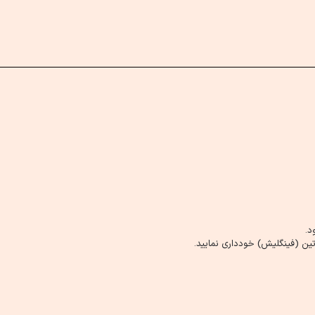
د.
ین (فینگلیش) خودداری نمایید.