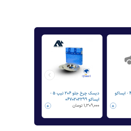
دیسک چرخ جلو 405 - ایساکو
دیسک چرخ جلو 206 تیپ 5 -
ایساکو 0670202299
1,309,000
تومان