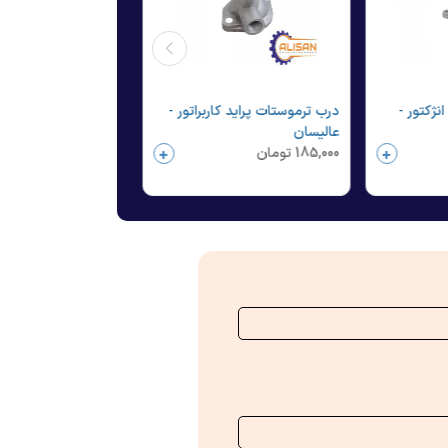
نژکتور -
درب ترموستات پراید کاربراتور -
عالیسان
عالیسان
185,000
تومان
210,000
تومان