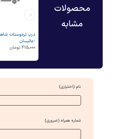
محصولات
مشابه
درب ترموستات پراید یورو 4 -
درب ترموستات ساینا پلیمری -
درب ترموستات شاهی
عالیسان
-عالیسان
415,000
تومان
415,000
تومان
نام (اختیاری)
شماره همراه (ضروری)