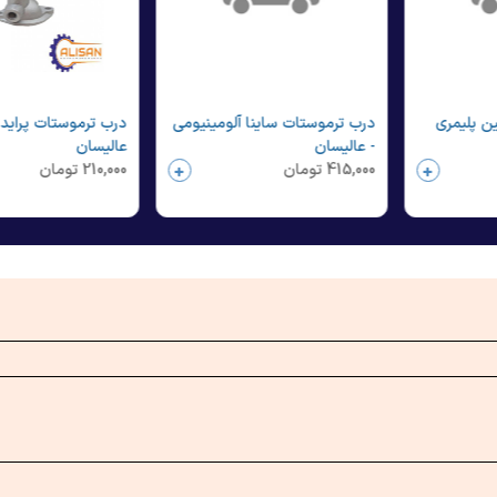
ن پلیمری
درب ترموستات ساینا آلومینیومی
درب ترموستات پراید ا
- عالیسان
عالیسان
415,000
تومان
210,000
تومان