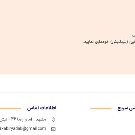
د.
ین (فینگلیش) خودداری نمایید.
ی سریع
اطلاعات تماس
مشهد - امام رضا 46 - نبش چهارراه سوم
rkabiryadak@gmail.com