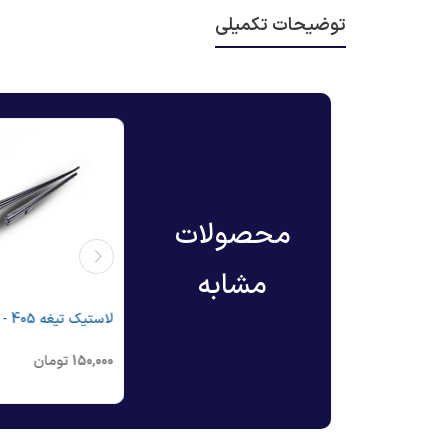
توضیحات تکمیلی
محصولات
مشابه
تیغه برف پاک کن 405 آب پاشدار
لاستیک تیغه 405 - سولس
- سولس
220,000
تومان
150,000
تومان