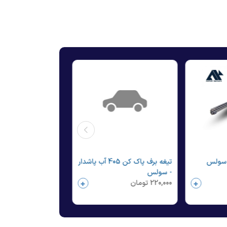
تیغه برف پاک کن 405 آب پاشدار
- سولس
220,000
تومان