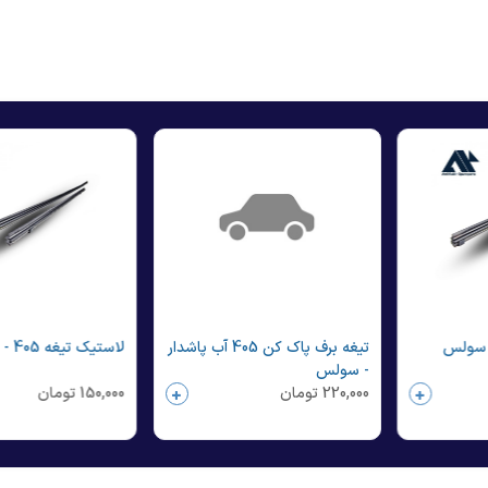
تیغه برف پاک کن 405 آب پاشدار
لاستیک تیغه 405 - سولس
- سولس
220,000
تومان
150,000
تومان