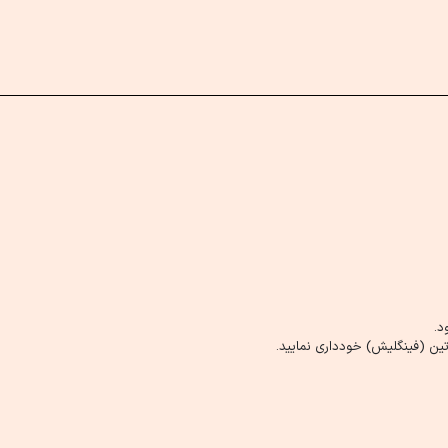
د.
ین (فینگلیش) خودداری نمایید.